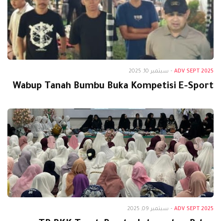
Adv Sept 2025
ADV SEPT 2025
-
سبتمبر 10, 2025
Wabup Tanah Bumbu Buka Kompetisi E-Sport
Adv Sept 2025
ADV SEPT 2025
-
سبتمبر 09, 2025